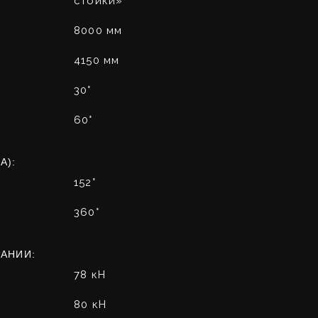
стойки»
8000 мм
4150 мм
30°
60°
А):
152°
360°
ПАНИИ:
78 кН
80 кН