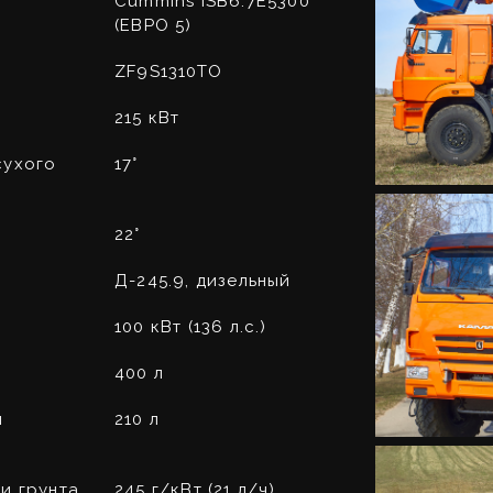
Cummins ISB6.7E5300
(ЕВРО 5)
ZF9S1310TO
215 кВт
сухого
17°
22°
Д-245.9, дизельный
100 кВт (136 л.с.)
400 л
й
210 л
и грунта
245 г/кВт (21 л/ч)